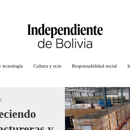
y tecnología
Cultura y ocio
Responsabilidad social
I
S
leciendo
actureras y